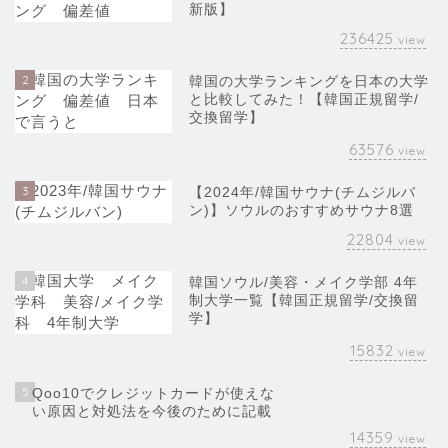
新版】
236425
view
2
韓国の大学ランキングを日本の大学
と比較してみた！【韓国正規留学/
交換留学】
63576
view
3
【2024年/韓国サウナ(チムジルバ
ン)】ソウルのおすすめサウナ8選
22804
view
4
韓国ソウル/美容・メイク学部 4年
制大学一覧【韓国正規留学/交換留
学】
15832
view
5
Qoo10でクレジットカードが使えな
い原因と対処法を今後のために記載
14359
view