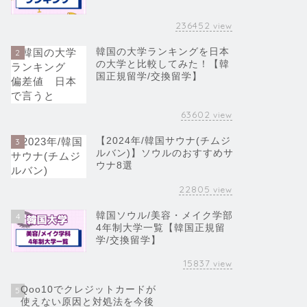
236452
view
韓国の大学ランキングを日本
2
の大学と比較してみた！【韓
国正規留学/交換留学】
63602
view
【2024年/韓国サウナ(チムジ
3
ルバン)】ソウルのおすすめサ
ウナ8選
22805
view
韓国ソウル/美容・メイク学部
4
4年制大学一覧【韓国正規留
学/交換留学】
15837
view
Qoo10でクレジットカードが
5
使えない原因と対処法を今後