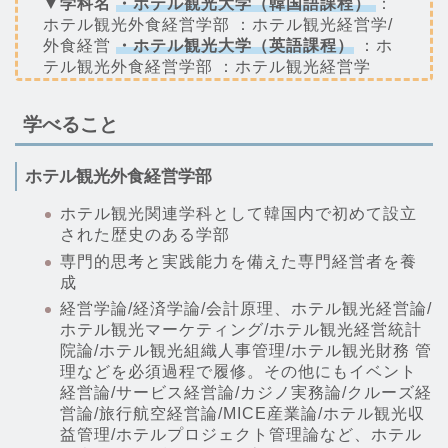
▼学科名
・ホテル観光大学（韓国語課程）
：
ホテル観光外食経営学部 ：ホテル観光経営学/
外食経営
・ホテル観光大学（英語課程）
：ホ
テル観光外食経営学部 ：ホテル観光経営学
学べること
ホテル観光外食経営学部
ホテル観光関連学科として韓国内で初めて設立
された歴史のある学部
専門的思考と実践能力を備えた専門経営者を養
成
経営学論/経済学論/会計原理、ホテル観光経営論/
ホテル観光マーケティング/ホテル観光経営統計
院論/ホテル観光組織人事管理/ホテル観光財務 管
理などを必須過程で履修。その他にもイベント
経営論/サービス経営論/カジノ実務論/クルーズ経
営論/旅行航空経営論/MICE産業論/ホテル観光収
益管理/ホテルプロジェクト管理論など、ホテル