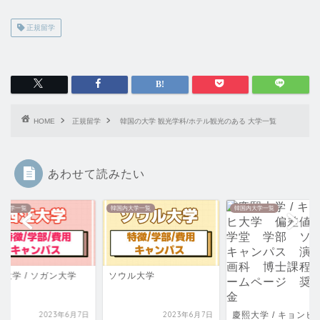
正規留学
HOME
正規留学
韓国の大学 観光学科/ホテル観光のある 大学一覧
あわせて読みたい
内大学一覧
韓国内大学一覧
韓国内大学一覧
大学 / ソガン大学
ソウル大学
2023年6月7日
2023年6月7日
慶熙大学 / キョンヒ