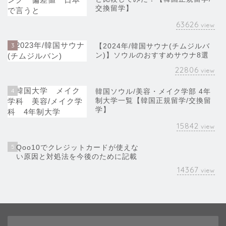
交換留学】
63626
view
3
【2024年/韓国サウナ(チムジルバ
ン)】ソウルのおすすめサウナ8選
22806
view
4
韓国ソウル/美容・メイク学部 4年
制大学一覧【韓国正規留学/交換留
学】
15842
view
5
Qoo10でクレジットカードが使えな
い原因と対処法を今後のために記載
14367
view