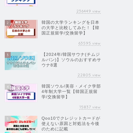
236449
view
韓国の大学ランキングを日本
2
の大学と比較してみた！【韓
国正規留学/交換留学】
63595
view
【2024年/韓国サウナ(チムジ
3
ルバン)】ソウルのおすすめサ
ウナ8選
22805
view
韓国ソウル/美容・メイク学部
4
4年制大学一覧【韓国正規留
学/交換留学】
15837
view
Qoo10でクレジットカードが
5
使えない原因と対処法を今後
のために記載