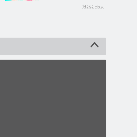
14363
view