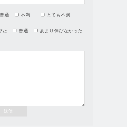
普通
不満
とても不満
びた
普通
あまり伸びなかった