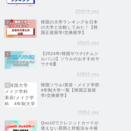
236476
view
韓国の大学ランキングを日本
2
の大学と比較してみた！【韓
国正規留学/交換留学】
63625
view
【2024年/韓国サウナ(チムジ
3
ルバン)】ソウルのおすすめサ
ウナ8選
22806
view
韓国ソウル/美容・メイク学部
4
4年制大学一覧【韓国正規留
学/交換留学】
15842
view
Qoo10でクレジットカードが
5
使えない原因と対処法を今後