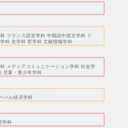
科 フランス語文学科 中国語中国文学科 ド
学科 史学科 哲学科 文献情報学科
学科 メディアコミュニケーション学科 社会学
科 児童・青少年学科
ローバル経済学科
営学科