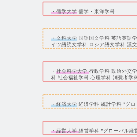
・儒学大学
儒学・東洋学科
・文科大学
国語国文学科 英語英語学
イツ語読文学科 ロシア語文学科 漢文
・
社会科学大学
行政学科 政治外交
科 社会福祉学科 心理学科 消費者学
・経済大学
経済学科 統計学科 *グ
・経営大学
経営学科 *グローバル経