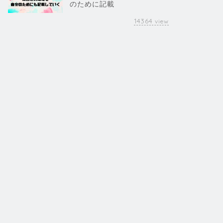
のために記載
14364
view