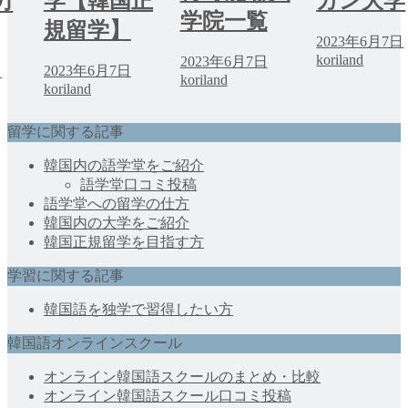
学【韓国正
ガン大学
力
学院一覧
規留学】
2023年6月7日
koriland
2023年6月7日
2023年6月7日
日
koriland
koriland
留学に関する記事
韓国内の語学堂をご紹介
語学堂口コミ投稿
語学堂への留学の仕方
韓国内の大学をご紹介
韓国正規留学を目指す方
学習に関する記事
韓国語を独学で習得したい方
韓国語オンラインスクール
オンライン韓国語スクールのまとめ・比較
オンライン韓国語スクール口コミ投稿