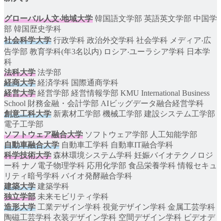
グローバル人文‧地域大学
韓国語文学部 英語英文学部 中国学
部 韓国歴史学科
社会科学大学
行政学科 政治外交学科 社会学科 メディア‧広
告学部 教育学科(年3名以内) ロシア‧ユーラシア学科 日本学
科
法科大学
法学部
経商大学
経済学科 国際通商学科
経営大学
経営学部 経営情報学部 KMU International Business
School 財務金融・会計学部 AIビッグデータ融合経営学科
創意工科大学
新素材工学部 機械工学部 建設システム工学部
電子工学部
ソフトウェア融合大学
ソフトウェア学部 人工知能学部
自動車融合大学
自動車工学科 自動車IT融合学科
科学技術大学
森林環境システム学科 妊娠バイオテクノロジ
ー科 ナノ電子物理学科 応用化学部 食品栄養学科 情報セキュ
リティ暗号学科 バイオ発酵融合学科
建築大学
建築学科
独立学部
未来モビリティ学科
造形大学
工業デザイン学科 視覚デザイン学科 金属工芸学科
陶磁工芸学科 衣装デザイン学科 空間デザイン学科 ビデオデ