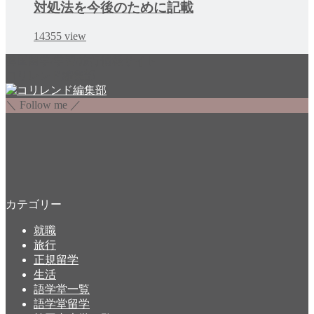
対処法を今後のために記載
14355
view
韓国留学/学習/旅行情報サイト
コリレンド編集部
＼ Follow me ／
カテゴリー
就職
旅行
正規留学
生活
語学堂一覧
語学堂留学