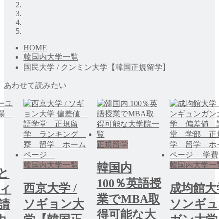
HOME
韓国内大学一覧
国民大学 / クンミン大学【韓国正規留学】
あわせて読みたい
正規留学
韓国内大学一覧
韓国内大学一
韓国内
と
100％英語授
西京大学 /
成均館大
ィ
業でMBA取
ソギョン大
ソンギュ
請
得可能な大