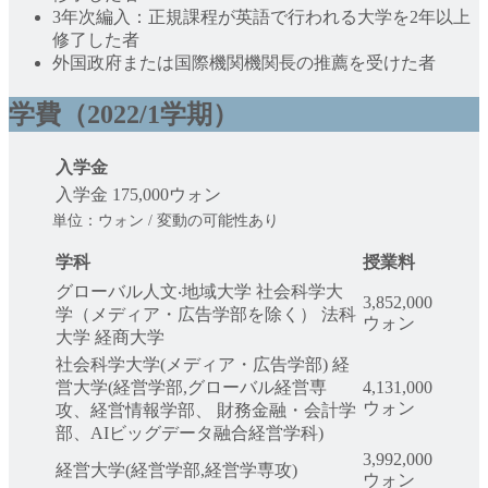
3年次編入：正規課程が英語で行われる大学を2年以上
修了した者
外国政府または国際機関機関長の推薦を受けた者
学費（2022/1学期）
入学金
入学金
175,000ウォン
単位：ウォン / 変動の可能性あり
学科
授業料
グローバル人文‧地域大学 社会科学大
3,852,000
学（メディア・広告学部を除く） 法科
ウォン
大学 経商大学
社会科学大学(メディア・広告学部) 経
営大学(経営学部,グローバル経営専
4,131,000
ウォン
攻、経営情報学部、 財務金融・会計学
部、AIビッグデータ融合経営学科)
3,992,000
経営大学(経営学部,経営学専攻)
ウォン