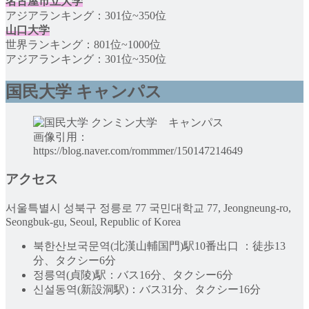
名古屋市立大学
アジアランキング：301位~350位
山口大学
世界ランキング：801位~1000位
アジアランキング：301位~350位
国民大学 キャンパス
画像引用：
https://blog.naver.com/rommmer/150147214649
アクセス
서울특별시 성북구 정릉로 77 국민대학교 77, Jeongneung-ro,
Seongbuk-gu, Seoul, Republic of Korea
북한산보국문역(北漢山輔国門)駅10番出口 ：徒歩13
分、タクシー6分
정릉역(貞陵)駅：バス16分、タクシー6分
신설동역(新設洞駅)：バス31分、タクシー16分