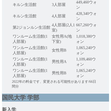
449,460ウォ
キルン生活館
3人部屋
ン
428,340ウォ
キルン生活館
4人部屋
ン
4人部屋(2人1
667,260ウォ
第2ジョンルン生活館
室)
ン
ワンルーム生活館(1
女性用A(地
1,018,380ウ
人部屋)
下室)
ォン
ワンルーム生活館(1
1,065,240ウ
女性用B
人部屋)
ォン
ワンルーム生活館(1
1,109,460ウ
男性用A
人部屋)
ォン
ワンルーム生活館(1
1,065,240ウ
男性用B
人部屋)
ォン
2022年の料金です、変更される可能性があります/66日
間分
国民大学 学部
新入学