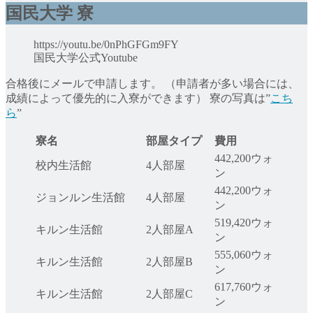
国民大学
寮
https://youtu.be/0nPhGFGm9FY
国民大学公式Youtube
合格後にメールで申請します。 （申請者が多い場合には、
成績によって優先的に入寮ができます） 寮の写真は”
こち
ら
”
寮名
部屋タイプ
費用
442,200ウォ
校内生活館
4人部屋
ン
442,200ウォ
ジョンルン生活館
4人部屋
ン
519,420ウォ
キルン生活館
2人部屋A
ン
555,060ウォ
キルン生活館
2人部屋B
ン
617,760ウォ
キルン生活館
2人部屋C
ン