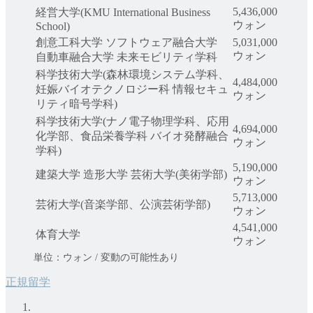
5,436,000
経営大学(KMU International Business
ウォン
School)
創意工科大学 ソフトウェア融合大学
5,031,000
ウォン
自動車融合大学 未来モビリティ学科
科学技術大学(森林環境システム学科、
4,484,000
妊娠バイオテクノロジー科 情報セキュ
ウォン
リティ暗号学科)
科学技術大学(ナノ電子物理学科、応用
4,694,000
化学部、食品栄養学科 バイオ発酵融合
ウォン
学科)
5,190,000
建築大学 造形大学 芸術大学(美術学部)
ウォン
5,713,000
芸術大学(音楽学部、公演芸術学部)
ウォン
4,541,000
体育大学
ウォン
単位：ウォン / 変動の可能性あり
正規留学