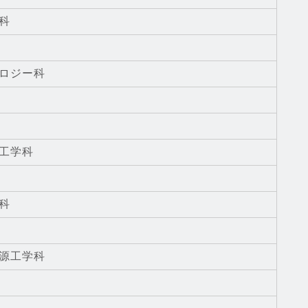
科
ロジー科
工学科
科
源工学科