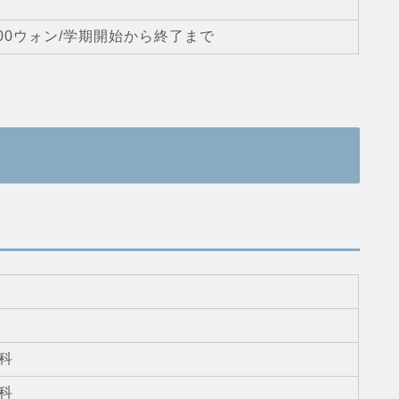
8,900ウォン/学期開始から終了まで
科
科