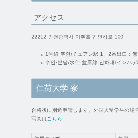
アクセス
22212 인천광역시 미추홀구 인하로 100
1号線 주안/チュアン駅 1、2番出口
수인·분당/水仁·盆唐線 인하대/インハデ
仁荷大学
寮
合格後に別途申請します。外国人留学生の場
写真は
こちら