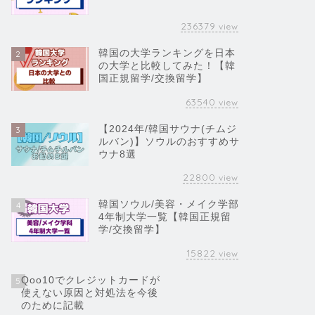
236379
view
韓国の大学ランキングを日本
2
の大学と比較してみた！【韓
国正規留学/交換留学】
63540
view
【2024年/韓国サウナ(チムジ
3
ルバン)】ソウルのおすすめサ
ウナ8選
22800
view
韓国ソウル/美容・メイク学部
4
4年制大学一覧【韓国正規留
学/交換留学】
15822
view
Qoo10でクレジットカードが
5
使えない原因と対処法を今後
のために記載