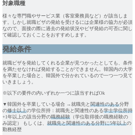
対象職種
様々な専門職やサービス業（客室乗務員など）が該当しま
す。しかし就職ビザの発給を受けるには企業様の協力が必須
なので、面接の際に過去の発給状況やビザ発給の可否に関し
て確認しておくことをおすすめします。
発給条件
就職ビザを発給してくれる企業が見つかったとしても、条件
を満たせなければ発給することができません。韓国内の大学
を卒業した場合と、韓国外で分かれているので一つ一つ見て
いきましょう。
※以下の要件の内いずれか一つに該当すればOk
▼韓国外を卒業している場合 →就職先と
関連性のある
分野
の
修士以上
の学位所持：就職先と関連性のある
学士学位所持
+1年以上の該当分野の
職務経験
（学位取得後の職務経験の
み認定） もしくは、
就職先と関連性のある分野に5年以上
の
勤務経歴