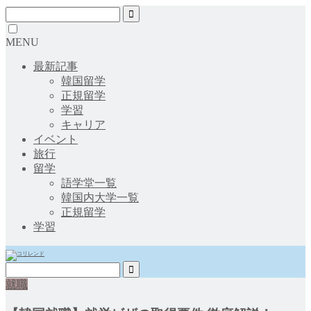
MENU
最新記事
韓国留学
正規留学
学習
キャリア
イベント
旅行
留学
語学堂一覧
韓国内大学一覧
正規留学
学習
就職