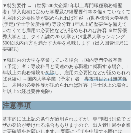
▼特別要件 →（世界500大企業1年以上専門職種勤務経歴
者）導入職種に定めた学歴及び経歴要件等を備えていなくて
も雇用の必要性等が認められれば許容 →(世界優秀大学卒業
(予定) 学士学位所持者) 専攻分野 1年以上経歴要件を備えて
いなくても雇用の必要性などが認められれば許容 ※世界優
秀大学とは、タイム誌の200大学とQS世界大学ランキング
500位以内両方を満たす大学を意味します（出入国管理局に
要確認）
▼韓国内の大学を卒業している場合 →国内専門学校卒業
（予定）者：専攻科目と関連のある職種に就職する場合、1
年以上の職務経験を
免除
し、雇用の必要性などが認められれ
ば発給可 →国内大学卒業（予定）者：
専攻科目とは無関係
に、雇用の必要性等が認められれば許容（学士以上の場合1
年以上の経歴要件免除）
注意事項
基本的には上記の条件が適用されますが、専門職は別途でビ
ザの発給が受けれる場合もありますので、出入管理局や企業
に要確認をお願いします。 実際にビザを申請する際には、