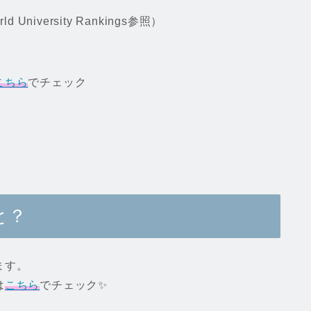
niversity Rankings参照）
こちら
でチェック
と？
ます。
は
こちら
でチェック✨