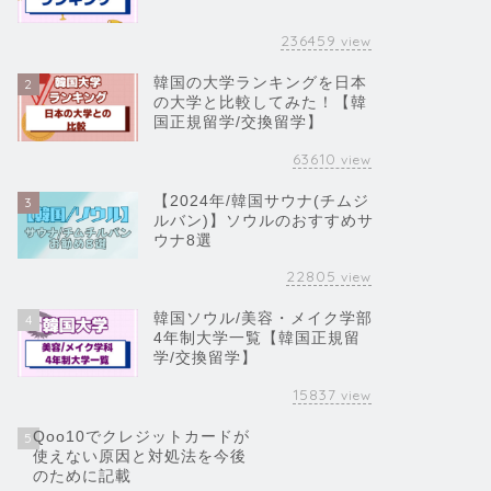
236459
view
韓国の大学ランキングを日本
2
の大学と比較してみた！【韓
国正規留学/交換留学】
63610
view
【2024年/韓国サウナ(チムジ
3
ルバン)】ソウルのおすすめサ
ウナ8選
22805
view
韓国ソウル/美容・メイク学部
4
4年制大学一覧【韓国正規留
学/交換留学】
15837
view
Qoo10でクレジットカードが
5
使えない原因と対処法を今後
のために記載