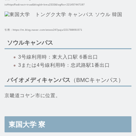
isHttpsRedirect=true&blogId=kmu2333&logNo=221457447197
引用：https://m.blog.naver.com/etoos247paju/221788691571
ソウルキャンパス
3号線利用時：東大入口駅 6番出口
3または4号線利用時：忠武路駅1番出口
バイオメディキャンパス
（BMCキャンパス）
京畿道コヤン市に位置。
東国大学
寮