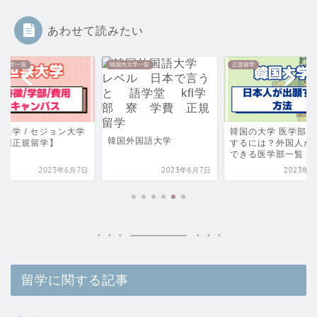
あわせて読みたい
内大学一覧
韓国内大学一覧
正規留学
宗大学 / セジョン大学
韓国の大学 医学部に
韓国外国語大学
韓国正規留学】
するには？外国人が
できる医学部一覧
2023年6月7日
2023年6月7日
2023年6
留学に関する記事