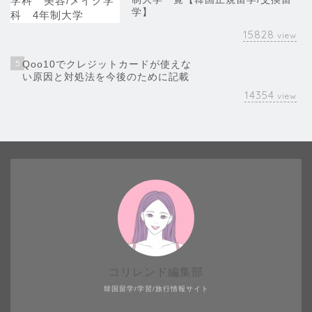
学】
15828
view
5
Qoo10でクレジットカードが使えな
い原因と対処法を今後のために記載
14354
view
コリレンド編集部
韓国留学/学習/旅行情報サイト