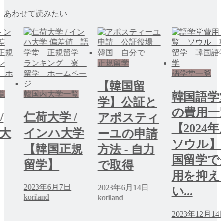
あわせて読みたい
正規留学
語学堂一覧
【韓国留
覧
韓国内大学一覧
韓国語学
学】公証と
の費用一
/
仁荷大学 /
アポスティ
【2024
大
インハ大学
ーユの申請
ソウル】
【韓国正規
方法 - 自力
国留学で
留学】
で取得
用を抑え
2023年6月7日
2023年6月14日
い...
koriland
koriland
2023年12月1