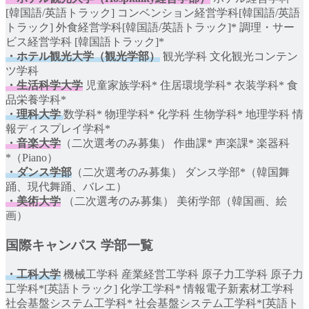
[韓国語/英語トラック] コンベンション経営学科[韓国語/英語
トラック] 外食経営学科[韓国語/英語トラック]* 調理・サー
ビス経営学科 [韓国語トラック]*
・ホテル観光大学（観光学部）
観光学科 文化観光コンテン
ツ学科
・生活科学大学
児童家族学科* 住居環境学科* 衣装学科* 食
品栄養学科*
・理科大学
数学科* 物理学科* 化学科 生物学科* 地理学科 情
報ディスプレイ学科*
・音楽大学
（二次選考のみ募集） 作曲課* 声楽課* 楽器科
*（Piano）
・ダンス学部
（二次選考のみ募集） ダンス学部*（韓国舞
踊、現代舞踊、バレエ）
・美術大学
（二次選考のみ募集） 美術学部（韓国画、絵
画）
国際キャンパス
学部一覧
・工科大学
機械工学科 産業経営工学科 原子力工学科 原子力
工学科*[英語トラック] 化学工学科* 情報電子新素材工学科
社会基盤システム工学科* 社会基盤システム工学科*[英語ト