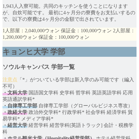
1,943人入寮可能。共同のキッチンを使うことになります
が、自炊可能です。 最初に4ヶ月分の寮費をお支払いするの
で、以下の寮費は4ヶ月分の金額で出されています。
1人部屋：2,040,000ウォン 保証金：100,000ウォン 2人部屋：
1,200,000ウォン 保証金：100,000ウォン
キョンヒ大学
学部
ソウルキャンパス
学部一覧
「*」がついている学部は新入学のみ可能です（編入
不可）
・文科大学
国語国文学科 史学科 哲学科 英語英語学科 応用
英語通訳学科*
・自律専工学部
自律専工学部（グローバルビジネス専攻）
・政経大学
政治外交学科* 行政学科* 社会学科 経済学科 貿
易学科* メディア学科*
・経営大学
経営学科 経営学科[英語トラック] 会計・税務学
科
・ホテル観光大学（Hospitality経営学部）
ホテル経営学科