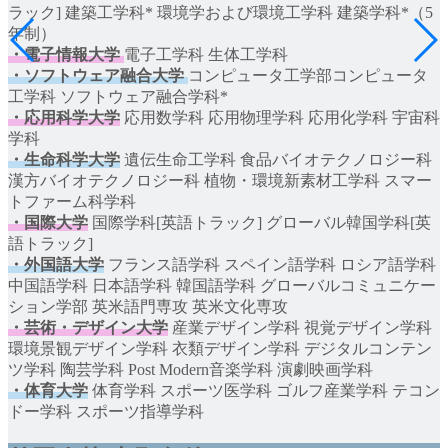
ラック] 建築工学科* 環境学および環境工学科 建築学科*（5
年制）
・電子情報大学
電子工学科 生体工学科
・ソフトウェア融合大学
コンピュータ工学部コンピュータ
工学科 ソフトウェア融合学科*
・応用科学大学
応用数学科 応用物理学科 応用化学科 宇宙科
学科
・生命科学大学
遺伝生命工学科 食品バイオテクノロジー科
漢方バイオテクノロジー科 植物・環境新素材工学科 スマー
トファーム科学科
・国際大学
国際学科[英語トラック] グローバル韓国学科[英
語トラック]
・外国語大学
フランス語学科 スペイン語学科 ロシア語学科
中国語学科 日本語学科 韓国語学科 グローバルコミュニケー
ション学部 英米語門専攻 英米文化専攻
・芸術・デザイン大学
産業デザイン学科 視覚デザイン学科
環境景観デザイン学科 衣類デザイン学科 デジタルコンテン
ツ学科 陶芸学科 Post Modern音楽学科 演劇映画学科
・体育大学
体育学科 スポーツ医学科 ゴルフ産業学科 テコン
ドー学科 スポーツ指導学科