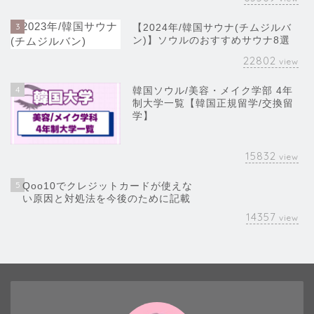
3
【2024年/韓国サウナ(チムジルバ
ン)】ソウルのおすすめサウナ8選
22802
view
4
韓国ソウル/美容・メイク学部 4年
制大学一覧【韓国正規留学/交換留
学】
15832
view
5
Qoo10でクレジットカードが使えな
い原因と対処法を今後のために記載
14357
view