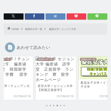
HOME
韓国内大学一覧
建国大学 / コングク大学
あわせて読みたい
内大学一覧
韓国内大学一覧
韓国内大学一覧
梨花女子大学 / イフ
央大学 / チュンアン大
世宗大学 / セジョン大学
子大学
【韓国正規留学】
2023年6月7日
2023年6月7日
2023年6