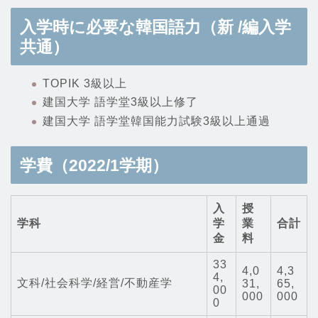
入学時に必要な韓国語力（新 /編入学
共通）
TOPIK 3級以上
建国大学 語学堂3級以上修了
建国大学 語学堂韓国能力試験3級以上通過
学費（2022/1学期）
入
授
学科
学
業
合計
金
料
33
4,0
4,3
4,
文科/社会科学/経営/不動産学
31,
65,
00
000
000
0