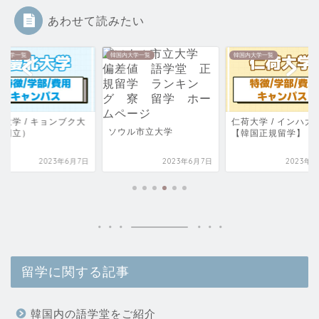
あわせて読みたい
内大学一覧
韓国内大学一覧
正規留学
仁荷大学 / インハ大学
韓国内 ファッション
ウル市立大学
【韓国正規留学】
科 4年制大学
2023年6月7日
2023年6月7日
2023年6
留学に関する記事
韓国内の語学堂をご紹介