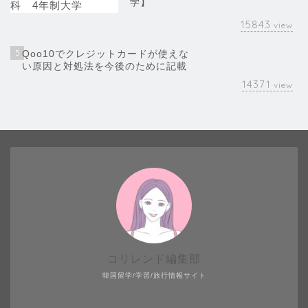
学】
15843
view
5
Qoo10でクレジットカードが使えな
い原因と対処法を今後のために記載
14371
view
コリレンド編集部
韓国留学/学習/旅行情報サイト