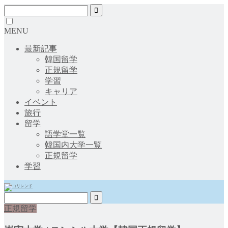
MENU
最新記事
韓国留学
正規留学
学習
キャリア
イベント
旅行
留学
語学堂一覧
韓国内大学一覧
正規留学
学習
正規留学