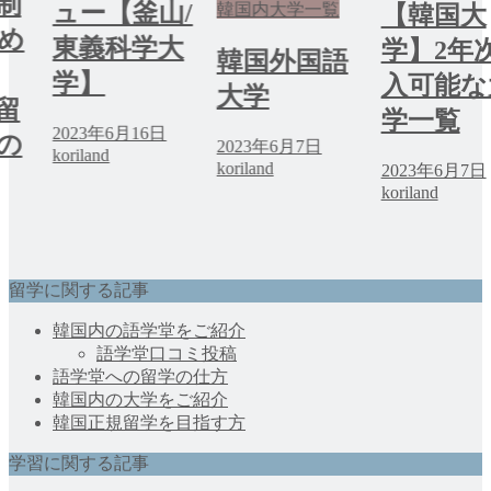
山/
韓国内大学一覧
【韓国大
学の際に
大
学】2年次編
韓国外国語
要な費用
入可能な大
大学
【韓国正
学一覧
留学/交
日
2023年6月7日
学】
koriland
2023年6月7日
koriland
2023年6月7日
koriland
留学に関する記事
韓国内の語学堂をご紹介
語学堂口コミ投稿
語学堂への留学の仕方
韓国内の大学をご紹介
韓国正規留学を目指す方
学習に関する記事