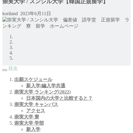
崇実大学 / スンシル大学【韓国正規留学】
koriland
2023年6月11日
目次
出願スケジュール
新入学/編入学共通
崇実大学
ランキング(2022)
日本国内の大学と比較すると？
崇実大学 キャンパス
アクセス
崇実大学
寮
崇実大学 学部
新入学