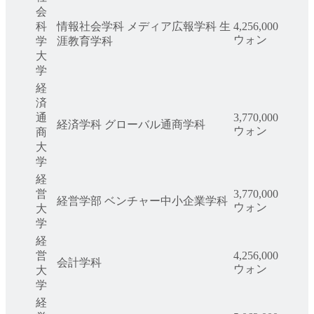
会
科
情報社会学科 メディア広報学科 生
4,256,000
ウォン
学
涯教育学科
大
学
経
済
通
3,770,000
経済学科 グローバル通商学科
ウォン
商
大
学
経
営
3,770,000
経営学部 ベンチャー中小企業学科
ウォン
大
学
経
営
4,256,000
会計学科
ウォン
大
学
経