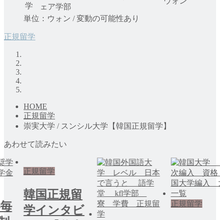
ウォン
学
ェア学部
単位：ウォン / 変動の可能性あり
正規留学
HOME
正規留学
崇実大学 / スンシル大学【韓国正規留学】
あわせて読みたい
留
正規留学
正規留学
ビ
韓国正規