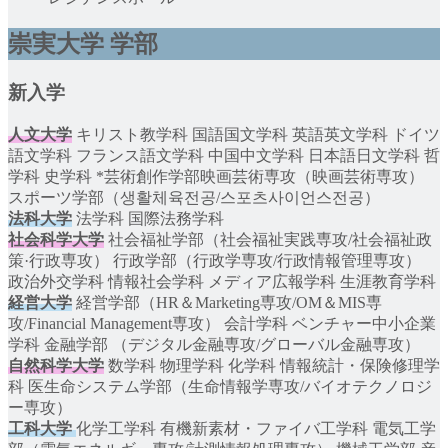
崇実大学 学部
新入学
人文大学
キリスト教学科 国語国文学科 英語英文学科 ドイツ
語文学科 フランス語文学科 中国中文学科 日本語日文学科 哲
学科 史学科 *芸術創作学部映画芸術専攻（映画芸術専攻）
スポーツ学部（생활체육전공/스포츠사이언스전공）
法科大学
法学科 国際法務学科
社会科学大学
社会福祉学部（社会福祉実践専攻/社会福祉政
策·行政専攻） 行政学部（行政学専攻/行政情報管理専攻）
政治外交学科 情報社会学科 メディア広報学科 生涯教育学科
経営大学
経営学部（HR＆Marketing専攻/OM＆MIS専
攻/Financial Management専攻） 会計学科 ベンチャー中小企業
学科 金融学部 （デジタル金融専攻/グローバル金融専攻）
自然科学大学
数学科 物理学科 化学科 情報統計・保険修理学
科 医生命システム学部（生命情報学専攻/バイオテクノロジ
ー専攻）
工科大学
化学工学科 有機新素材・ファイバ工学科 電気工学