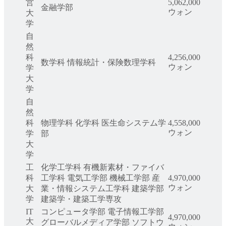
営
5,062,000
金融学部
ウォン
大
学
自
然
科
4,256,000
数学科 情報統計・保険数理学科
ウォン
学
大
学
自
然
科
物理学科 化学科 医生命システム学
4,558,000
ウォン
学
部
大
学
工
化学工学科 有機新素材・ファイバ
科
工学科 電気工学部 機械工学部 産
4,970,000
ウォン
大
業・情報システム工学科 建築学部
学
建築学・建築工学専攻
IT
コンピュータ学部 電子情報工学部
4,970,000
大
グローバルメディア学部 ソフトウ