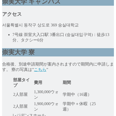
崇実大学 キャンパス
アクセス
서울특별시 동작구 상도로 369 숭실대학교
7号線 崇室大入口駅 3番出口 (숭실대입구역)：徒歩13
分、タクシー6分
崇実大学
寮
合格後、別途申請期間が案内されますので期間内に申請しま
す。 寮の写真は”
こちら
”
部屋タイ
費用
期間
プ
1,300,000ウォ
2人部屋
学期中（16週）
ン
1,900,000ウォ
学期中＋休暇（25
2人部屋
ン
週）
レジデンスホール