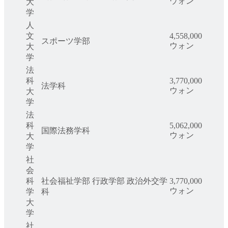
ウォン
大
学
人
文
4,558,000
スポーツ学部
ウォン
大
学
法
科
3,770,000
法学科
ウォン
大
学
法
科
5,062,000
国際法務学科
ウォン
大
学
社
会
科
社会福祉学部 行政学部 政治外交学
3,770,000
ウォン
学
科
大
学
社