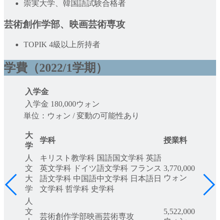
崇実大学、韓国語試験合格者
芸術創作学部、映画芸術専攻
TOPIK 4級以上所持者
学費（2022/1学期）
入学金
入学金
180,000ウォン
単位：ウォン / 変動の可能性あり
大
学科
授業料
学
人
キリスト教学科 国語国文学科 英語
文
英文学科 ドイツ語文学科 フランス
3,770,000
ウォン
大
語文学科 中国語中文学科 日本語日
学
文学科 哲学科 史学科
人
文
5,522,000
芸術創作学部映画芸術専攻