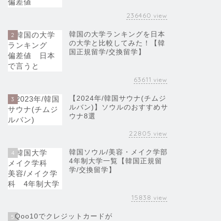
236460
view
韓国の大学ランキングを日本
2
の大学と比較してみた！【韓
国正規留学/交換留学】
63611
view
【2024年/韓国サウナ(チムジ
3
ルバン)】ソウルのおすすめサ
ウナ8選
22805
view
韓国ソウル/美容・メイク学部
4
4年制大学一覧【韓国正規留
学/交換留学】
15838
view
Qoo10でクレジットカードが
5