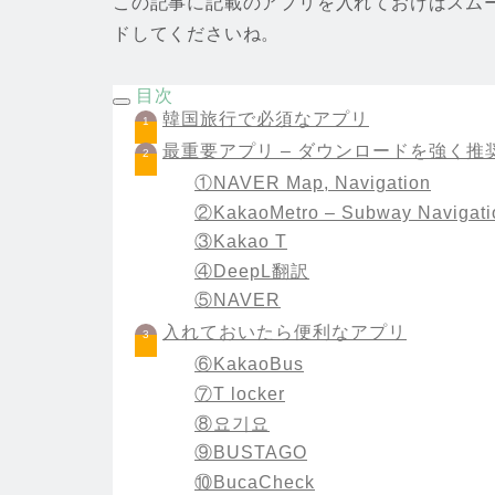
この記事に記載のアプリを入れておけばスム
ドしてくださいね。
目次
韓国旅行で必須なアプリ
最重要アプリ – ダウンロードを強く推
①NAVER Map, Navigation
②KakaoMetro – Subway Navigati
③Kakao T
④DeepL翻訳
⑤NAVER
入れておいたら便利なアプリ
⑥KakaoBus
⑦T locker
⑧요기요
⑨BUSTAGO
⑩BucaCheck