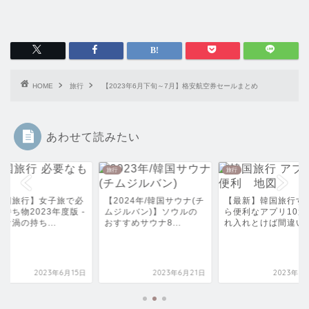
HOME
旅行
【2023年6月下旬～7月】格安航空券セールまとめ
あわせて読みたい
旅行
旅行
韓国旅行】女子旅で必
【2024年/韓国サウナ(チ
【最新】韓国旅行す
持ち物2023年度版 -
ムジルバン)】ソウルの
ら便利なアプリ10選
ナ渦の持ち...
おすすめサウナ8...
れ入れとけば間違いな.
2023年6月15日
2023年6月21日
2023年6